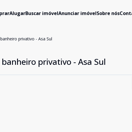
prar
Alugar
Buscar imóvel
Anunciar imóvel
Sobre nós
Cont
banheiro privativo - Asa Sul
 banheiro privativo - Asa Sul