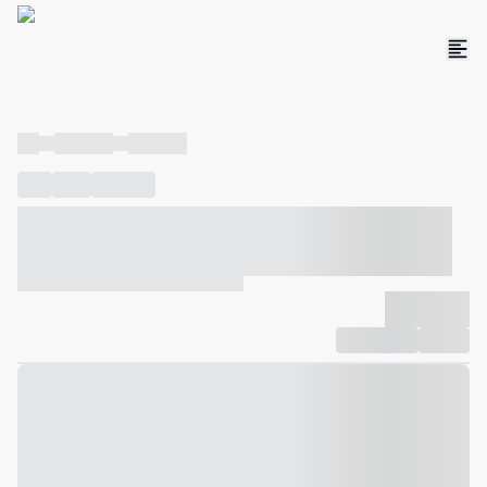
----
----- -----
----- -----
----
-----
---- ------
----- ----- -- ------ ---- ---- -- ----- ----- -----
--- ------
----- ----- -- ------ ----- ----- -- ------
-------------
Compartilhar
Favorito