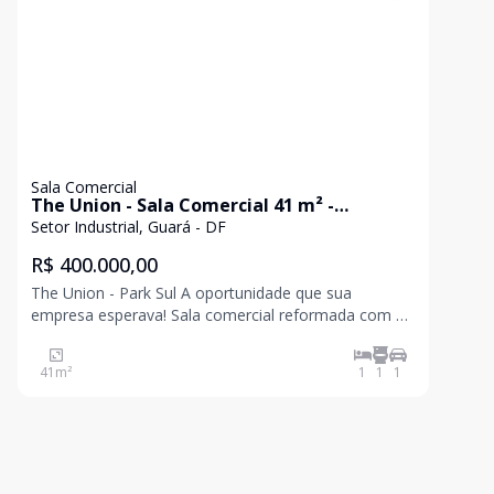
Sala Comercial
The Union - Sala Comercial 41 m² -
Localização privilegiada - 1 vaga de
Setor Industrial, Guará - DF
garagem - SMAS - Park Sul - Brasília (DF)
R$ 400.000,00
The Union - Park Sul A oportunidade que sua
empresa esperava! Sala comercial reformada com 41
m² e 1 vaga de garagem vinculada no renomado
Edifício The Union, situada no Setor de Múltiplas
41
m²
1
1
1
Atividades Sul ? SMAS (Trecho 3), uma das
localizações mais v