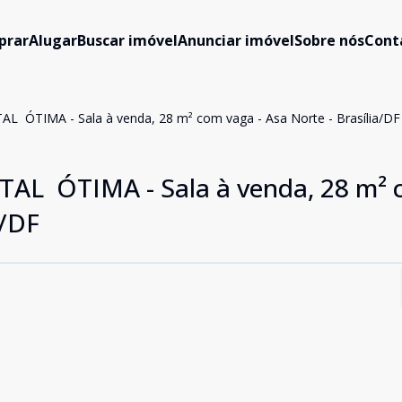
prar
Alugar
Buscar imóvel
Anunciar imóvel
Sobre nós
Cont
L  ÓTIMA - Sala à venda, 28 m² com vaga - Asa Norte - Brasília/DF
TAL  ÓTIMA - Sala à venda, 28 m²
a/DF