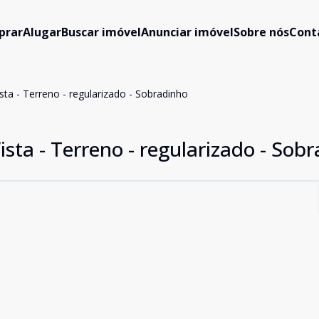
prar
Alugar
Buscar imóvel
Anunciar imóvel
Sobre nós
Cont
ta - Terreno - regularizado - Sobradinho
sta - Terreno - regularizado - Sob