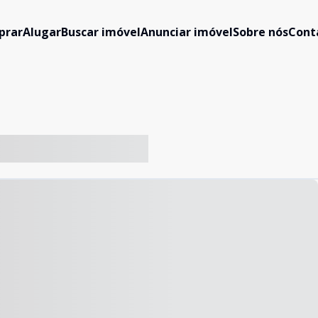
prar
Alugar
Buscar imóvel
Anunciar imóvel
Sobre nós
Cont
-- ----- ----- --- ------