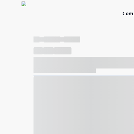
Com
----
----- -----
----- -----
----
-----
---- ------
----- ----- -- ------ ---- ---- -- ---
----- ----- -- ------ ----- ----- -- ------