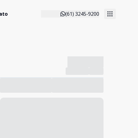
ato
(61) 3245-9200
-------------
Compartilhar
Favorito