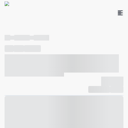
----
----- -----
----- -----
----
-----
---- ------
----- ----- -- ------ ---- ---- -- ----- ----- -----
--- ------
----- ----- -- ------ ----- ----- -- ------
-------------
Compartilhar
Favorito