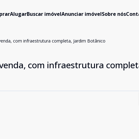
prar
Alugar
Buscar imóvel
Anunciar imóvel
Sobre nós
Cont
venda, com infraestrutura completa, Jardim Botânico
 venda, com infraestrutura complet