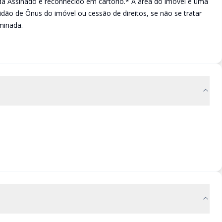
a Assinado e reconhecido em cartório.* A área do imóvel é uma
idão de Ônus do imóvel ou cessão de direitos, se não se tratar
minada.