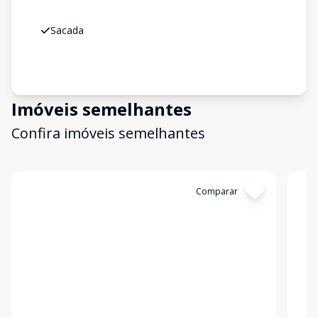
Sacada
Imóveis semelhantes
Confira imóveis semelhantes
Cód:
TH35685
Comparar
Có