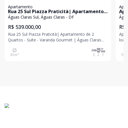
Apartamento
Apa
Rua 25 Sul Piazza Praticità| Apartamento
Apa
de 2 Quartos - Suíte - Varanda Gourmet |
And
Águas Claras Sul, Águas Claras - DF
Água
Águas Claras
R$ 539.000,00
R$ 
Rua 25 Sul Piazza Praticità| Apartamento de 2
Apar
Quartos - Suíte - Varanda Gourmet | Águas Claras
loca
More em uma das melhores localizações de Águas
e po
Claras, com conforto, praticidade e tudo o que você
quem
61
m²
2
2
1
54
m
precisa a poucos passos de casa. Se você procura
pronto para
um apa
de á