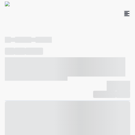
----
----- -----
----- -----
----
-----
---- ------
----- ----- -- ------ ---- ---- -- ----- ----- -----
--- ------
----- ----- -- ------ ----- ----- -- ------
-------------
Compartilhar
Favorito