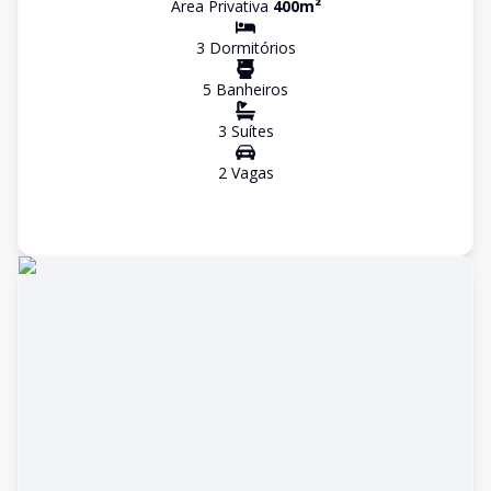
Área Privativa
400
m²
3
Dormitório
s
5
Banheiro
s
3
Suíte
s
2
Vaga
s