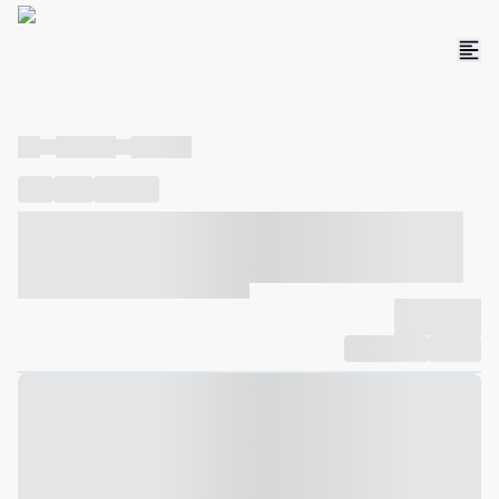
----
----- -----
----- -----
----
-----
---- ------
----- ----- -- ------ ---- ---- -- ----- ----- -----
--- ------
----- ----- -- ------ ----- ----- -- ------
-------------
Compartilhar
Favorito