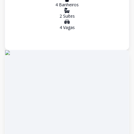
4
Banheiro
s
2
Suíte
s
4
Vaga
s