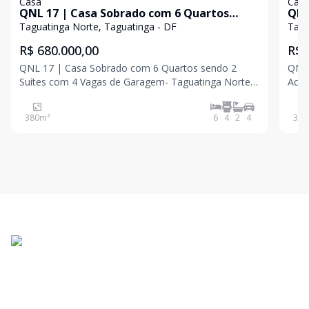
Casa
Cas
QNL 17 | Casa Sobrado com 6 Quartos
QNG
sendo 2 Suítes com 4 Vagas de Garagem-
suítes - 
Taguatinga Norte, Taguatinga - DF
Tagu
Taguatinga Norte
Vag
R$ 680.000,00
R$ 
QNL 17 | Casa Sobrado com 6 Quartos sendo 2
QNG 
Suítes com 4 Vagas de Garagem- Taguatinga Norte
Aceita financiamento - com 3 Vaga
Sobrado com Casa nos Fundos - Espaço e
Taguatinga Sobrado 
Versatilidade em Taguatinga Norte! Apresentamos
06 Vagas Térreo: Sala p
380
m²
6
4
2
4
370
um excelente sobrado com duas unidades
jant
independentes, ideal para fa