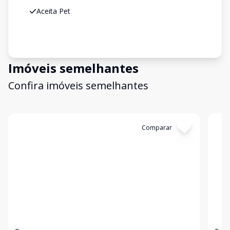
Aceita Pet
Imóveis semelhantes
Confira imóveis semelhantes
Cód:
TH28314
Comparar
Có