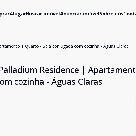
prar
Alugar
Buscar imóvel
Anunciar imóvel
Sobre nós
Cont
partamento 1 Quarto - Sala conjugada com cozinha - Águas Claras
o Palladium Residence | Apartament
com cozinha - Águas Claras