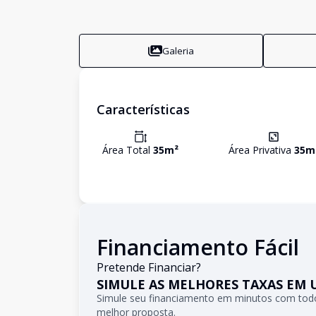
Galeria
Características
Área Total
35
m²
Área Privativa
35
m
Financiamento Fácil
Pretende Financiar?
SIMULE AS MELHORES TAXAS EM 
Simule seu financiamento em minutos com todo
melhor proposta.